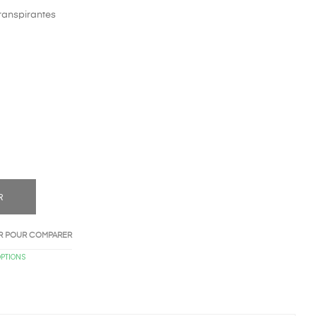
transpirantes
R
R POUR COMPARER
OPTIONS