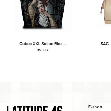
Cabas XXL Sainte Rita -...
SAC -
Prix
86,00 €
E-shop