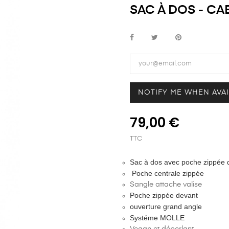
SAC À DOS - CA
NOTIFY ME WHEN AVA
79,00 €
TTC
Sac à dos avec poche zippée
Poche centrale zippée
Sangle attache valise
Poche zippée devant
ouverture grand angle
Systéme MOLLE