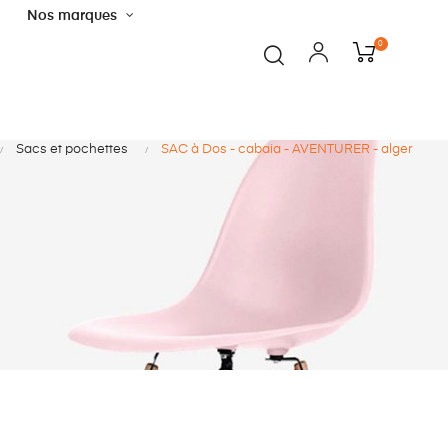
Nos marques
0
Sacs et pochettes
SAC à Dos - cabaia - AVENTURER - alger