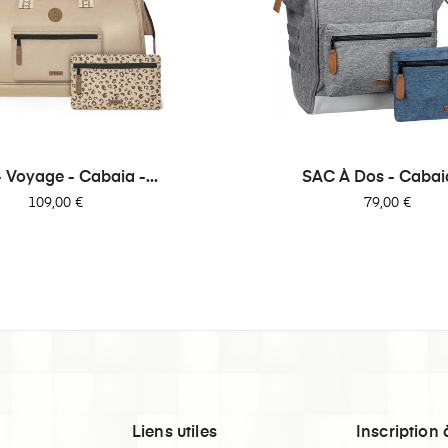
 Voyage - Cabaia -...
SAC À Dos - Cabaia 
Prix
Prix
109,00 €
79,00 €
Liens utiles
Inscription 