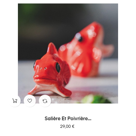
Salière Et Poivrière...
Prix
29,00 €