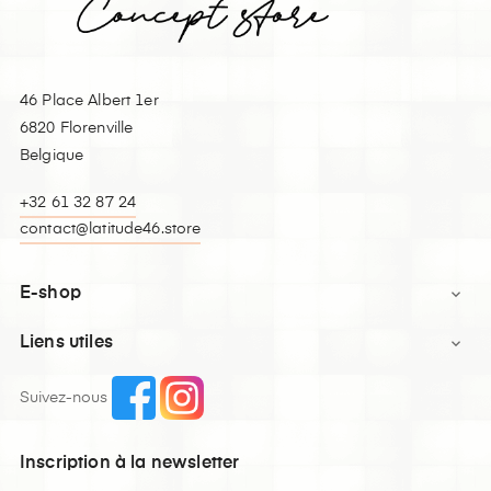
46 Place Albert 1er
6820 Florenville
Belgique
+32 61 32 87 24
contact@latitude46.store
E-shop

Liens utiles

Suivez-nous
Inscription à la newsletter