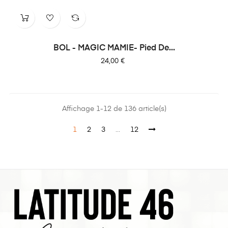
BOL - MAGIC MAMIE- Pied De...
Prix
24,00 €
Affichage 1-12 de 136 article(s)
1
2
3
…
12