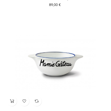
Prix
89,00 €