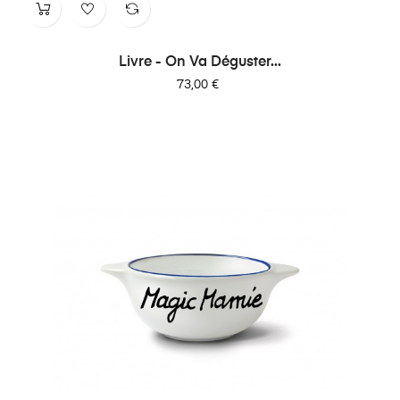
Livre - On Va Déguster...
Prix
73,00 €