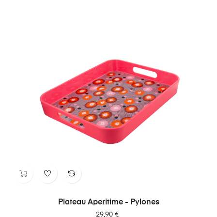
Plateau Aperitime - Pylones
Prix
29,90 €