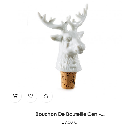
Bouchon De Bouteille Cerf -...
Prix
17,00 €