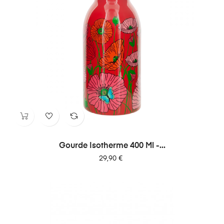
Gourde Isotherme 400 Ml -...
Prix
29,90 €