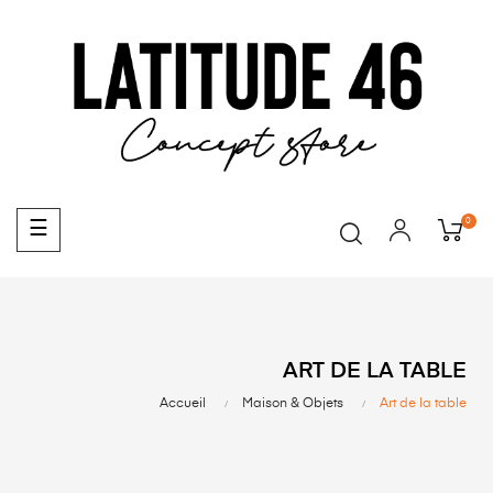
0
Basculer
☰
la
navigation
ART DE LA TABLE
Accueil
Maison & Objets
Art de la table