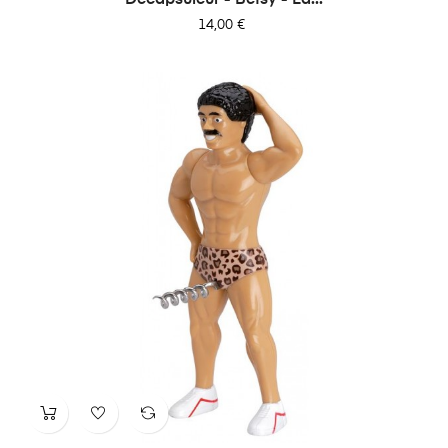
Prix
14,00 €