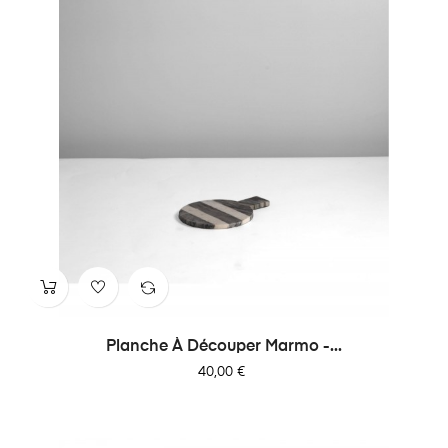
Planche À Découper Marmo -...
Prix
40,00 €