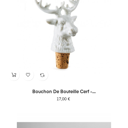
Bouchon De Bouteille Cerf -...
Prix
17,00 €