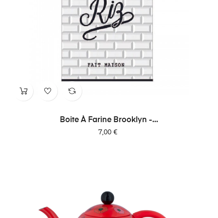
Boite À Farine Brooklyn -...
Prix
7,00 €