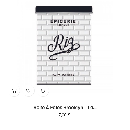
Boite À Pâtes Brooklyn - La...
Prix
7,00 €