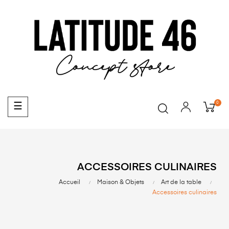
0
Basculer
☰
la
navigation
ACCESSOIRES CULINAIRES
Accueil
Maison & Objets
Art de la table
Accessoires culinaires