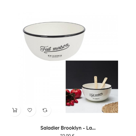
Saladier Brooklyn - La...
Prix
22,00 €