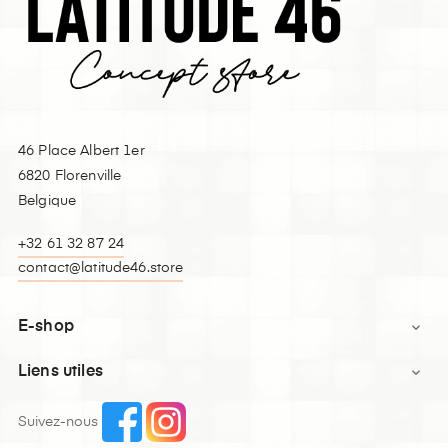
46 Place Albert 1er
6820 Florenville
Belgique
+32 61 32 87 24
contact@latitude46.store
E-shop

Liens utiles

Suivez-nous