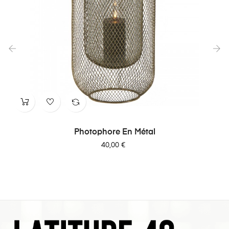
‹
›
Photophore En Métal
Prix
40,00 €